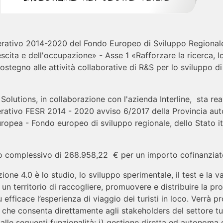
ativo 2014-2020 del Fondo Europeo di Sviluppo Regionale
escita e dell'occupazione» - Asse 1 «Rafforzare la ricerca, 
ostegno alle attività collaborative di R&S per lo sviluppo di
lutions, in collaborazione con l'azienda Interline, sta re
ativo FESR 2014 - 2020 avviso 6/2017 della Provincia auto
opea - Fondo europeo di sviluppo regionale, dello Stato it
to complessivo di 268.958,22 € per un importo cofinanziat
one 4.0 è lo studio, lo sviluppo sperimentale, il test e la v
 un territorio di raccogliere, promuovere e distribuire la pro
fficace l’esperienza di viaggio dei turisti in loco. Verrà 
 che consenta direttamente agli stakeholders del settore tur
 alle seguenti funzionalità: i) gestione diretta ed autonoma d